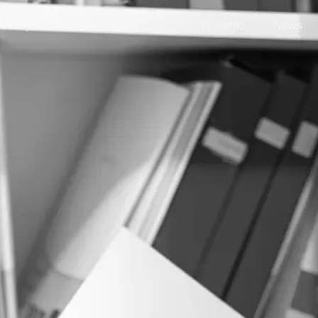
ndustry Suite
Footwear Suite
Chi siamo
News