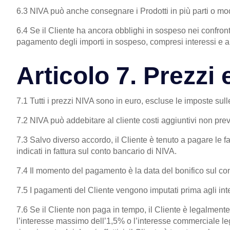
6.3 NIVA può anche consegnare i Prodotti in più parti o modu
6.4 Se il Cliente ha ancora obblighi in sospeso nei confron
pagamento degli importi in sospeso, compresi interessi e alt
Articolo 7. Prezz
7.1 Tutti i prezzi NIVA sono in euro, escluse le imposte sull
7.2 NIVA può addebitare al cliente costi aggiuntivi non prev
7.3 Salvo diverso accordo, il Cliente è tenuto a pagare le f
indicati in fattura sul conto bancario di NIVA.
7.4 Il momento del pagamento è la data del bonifico sul co
7.5 I pagamenti del Cliente vengono imputati prima agli inter
7.6 Se il Cliente non paga in tempo, il Cliente è legalment
l’interesse massimo dell’1,5% o l’interesse commerciale legale